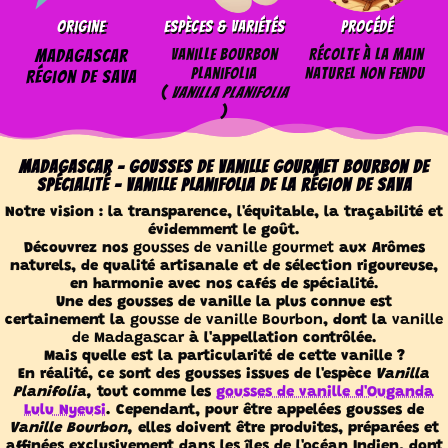
Origine
Espèces & Variétés
Procédé
Madagascar
Vanille Bourbon
Récolte à la main
Planifolia
Naturel Non fendu
Région de Sava
(
Vanilla Planifolia
)
Madagascar -
Gousses de vanille gourmet Bourbon de
spécialité
- Vanille Planifolia de la région de Sava
Notre vision : la transparence, l'équitable, la traçabilité et
évidemment le goût.
Découvrez nos
gousses de vanille gourmet
aux Arômes
naturels, de qualité artisanale et de sélection rigoureuse,
en harmonie avec nos cafés de spécialité.
Une des gousses de vanille la plus connue est
certainement la
gousse de vanille Bourbon
, dont la
vanille
de Madagascar
à l'appellation contrôlée.
Mais quelle est la particularité de cette vanille ?
En réalité, ce sont des gousses issues de l'espèce
Vanilla
Planifolia,
tout comme les
gousses de vanille d'Ouganda
Lulu Nyeusi
. Cependant, pour être appelées gousses de
Vanille Bourbon,
elles doivent être produites, préparées et
affinées exclusivement dans les îles de l'océan Indien, dont