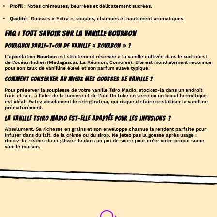
Profil
: Notes crémeuses, beurrées et délicatement sucrées.
Qualité
: Gousses « Extra », souples, charnues et hautement aromatiques.
FAQ : Tout savoir sur la Vanille Bourbon
Pourquoi parle-t-on de vanille « Bourbon » ?
L’appellation
Bourbon
est strictement réservée à la vanille cultivée dans le sud-ouest
de l’océan Indien (Madagascar, La Réunion, Comores). Elle est mondialement reconnue
pour son taux de vanilline élevé et son parfum suave typique.
Comment conserver au mieux mes gousses de vanille ?
Pour préserver la souplesse de votre vanille Tsiro Madio, stockez-la dans un endroit
frais et sec, à l’abri de la lumière et de l’air. Un tube en verre ou un bocal hermétique
est idéal. Évitez absolument le réfrigérateur, qui risque de faire cristalliser la vanilline
prématurément.
La vanille Tsiro Madio est-elle adaptée pour les infusions ?
Absolument. Sa richesse en grains et son enveloppe charnue la rendent parfaite pour
infuser dans du lait, de la crème ou du sirop. Ne jetez pas la gousse après usage :
rincez-la, séchez-la et glissez-la dans un pot de sucre pour créer votre propre sucre
vanillé maison.