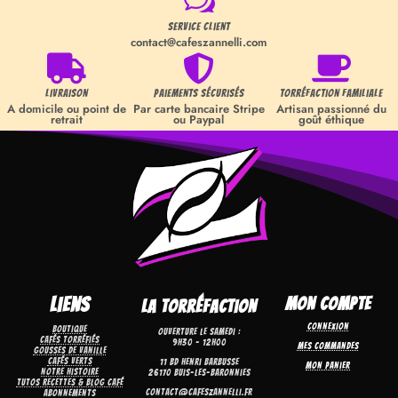
w
Service Client
contact@cafeszannelli.com



Livraison
Paiements sécurisés
Torréfaction familiale
A domicile ou point de
Par carte bancaire Stripe
Artisan passionné du
retrait
ou Paypal
goût éthique
Liens
Mon Compte
La torréfaction
Connexion
Boutique
Ouverture le samedi :
Cafés torréfiés
9h30 – 12h00
Mes commandes
Gousses de Vanille
Cafés verts
11 bd Henri Barbusse
Mon panier
Notre Histoire
26170 Buis-Les-Baronnies
Tutos recettes & Blog café
contact@cafeszannelli.fr
Abonnements