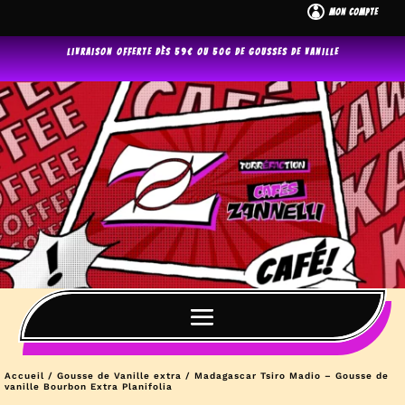

Mon Compte
Livraison offerte dès 59€ ou 50g de gousses de vanille
Accueil
/
Gousse de Vanille extra
/ Madagascar Tsiro Madio – Gousse de
vanille Bourbon Extra Planifolia