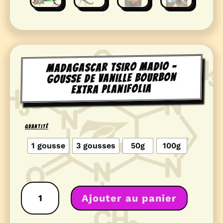
Madagascar Tsiro Madio –
Gousse de vanille Bourbon
Extra Planifolia
Quantité
1 gousse
3 gousses
50g
100g
quantité
de
Ajouter au panier
Madagascar
Tsiro
Madio
-
Gousse