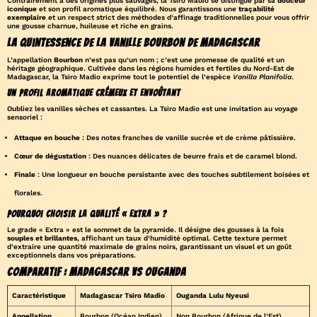
Contrairement à des origines plus sauvages, la Tsiro Madio se distingue par sa
douceur
iconique
et son profil aromatique équilibré. Nous garantissons une
traçabilité
exemplaire
et un respect strict des méthodes d’affinage traditionnelles pour vous offrir
une gousse charnue, huileuse et riche en grains.
La quintessence de la Vanille Bourbon de Madagascar
L’appellation
Bourbon
n’est pas qu’un nom ; c’est une promesse de qualité et un
héritage géographique. Cultivée dans les régions humides et fertiles du Nord-Est de
Madagascar, la Tsiro Madio exprime tout le potentiel de l’espèce
Vanilla Planifolia
.
Un profil aromatique crémeux et envoûtant
Oubliez les vanilles sèches et cassantes. La Tsiro Madio est une invitation au voyage
sensoriel :
Attaque en bouche
: Des notes franches de vanille sucrée et de crème pâtissière.
Cœur de dégustation
: Des nuances délicates de beurre frais et de caramel blond.
Finale
: Une longueur en bouche persistante avec des touches subtilement boisées et
florales.
Pourquoi choisir la qualité « Extra » ?
Le grade « Extra » est le sommet de la pyramide. Il désigne des gousses à la fois
souples et brillantes
, affichant un taux d’humidité optimal. Cette texture permet
d’extraire une quantité maximale de grains noirs, garantissant un visuel et un goût
exceptionnels dans vos préparations.
Comparatif : Madagascar vs Ouganda
Caractéristique
Madagascar Tsiro Madio
Ouganda Lulu Nyeusi
Appellation
Bourbon (Océan Indien)
Non Bourbon (Afrique de l’Est)