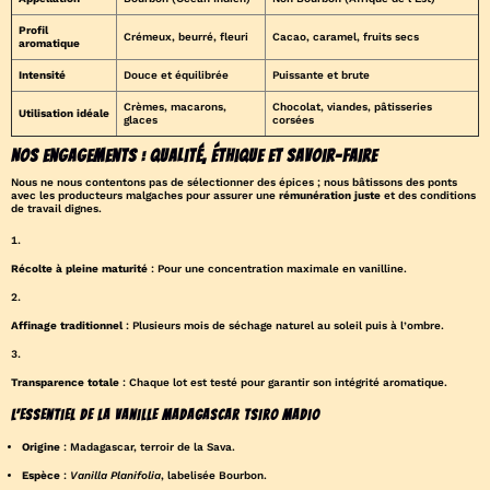
Profil
Crémeux, beurré, fleuri
Cacao, caramel, fruits secs
aromatique
Intensité
Douce et équilibrée
Puissante et brute
Crèmes, macarons,
Chocolat, viandes, pâtisseries
Utilisation idéale
glaces
corsées
Nos Engagements : Qualité, Éthique et Savoir-faire
Nous ne nous contentons pas de sélectionner des épices ; nous bâtissons des ponts
avec les producteurs malgaches pour assurer une
rémunération juste
et des conditions
de travail dignes.
Récolte à pleine maturité
: Pour une concentration maximale en vanilline.
Affinage traditionnel
: Plusieurs mois de séchage naturel au soleil puis à l’ombre.
Transparence totale
: Chaque lot est testé pour garantir son intégrité aromatique.
L’essentiel de la Vanille Madagascar Tsiro Madio
Origine
: Madagascar, terroir de la Sava.
Espèce
:
Vanilla Planifolia
, labelisée Bourbon.