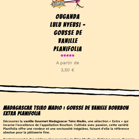
Ouganda
Lulu Nyeusi –
Gousse de
vanille
Planifolia
Note
A partir de
5.00
sur 5
3,50
€
Madagascar Tsiro Madio : Gousse de Vanille Bourbon
Extra Planifolia
Découvrez la
vanille Gourmet Madagascar Tsiro Madio
, une sélection « Extra » qui
incarne l’excellence de l’appellation Bourbon. Cultivée avec passion, cette variété
Planifolia offre une rondeur et une onctuosité inégalées, faisant d’elle la référence
absolue pour la pâtisserie fine.