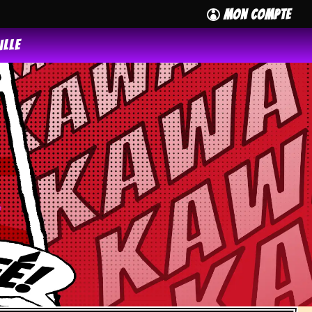
Mon Compte

ille