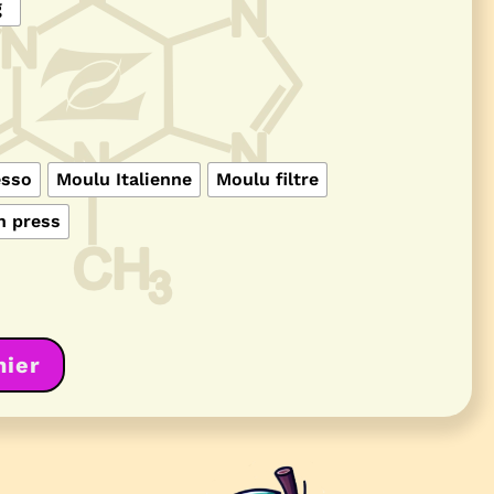
g
esso
Moulu Italienne
Moulu filtre
h press
nier