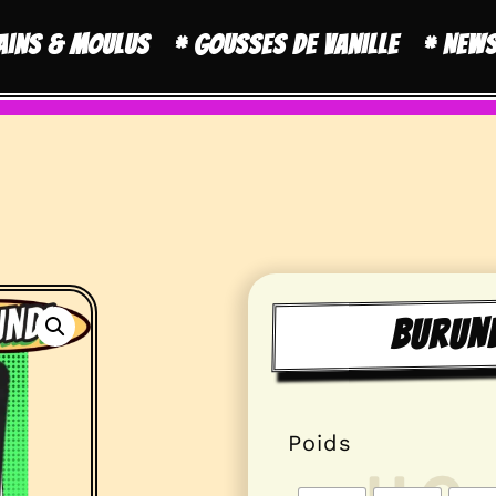
ains & moulus
* Gousses de Vanille
* New
Burund
Poids