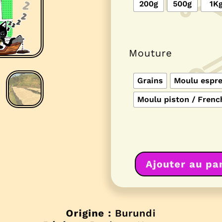
200g
500g
1K
Mouture
Grains
Moulu espr
Moulu piston / Frenc
Ajouter au pa
quantité
de
Burundi
Izuba
Origine :
Burundi
DK