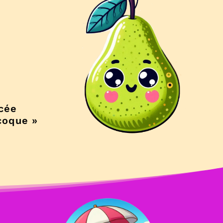
cée
coque »