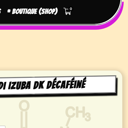
0
s
* Boutique (shop)
i Izuba DK Décaféiné