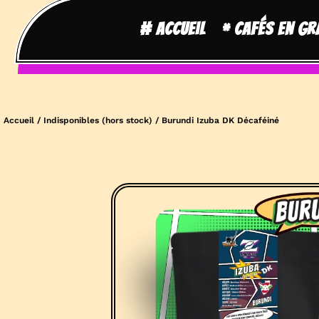
# Accueil
* Cafés en gr
Accueil
/
Indisponibles (hors stock)
/ Burundi Izuba DK Décaféiné