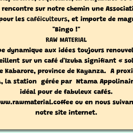
on rencontre sur notre chemin une Associa
 pour les
caféiculteurs
, et importe de mag
"Bingo !"
RAW MATERIAL
pe dynamique aux idées toujours renouvel
 veillent sur un café d'Izuba signifiant « so
 Kabarore, province de Kayanza.
A proxi
a, la station
gérée par
Ntama Appolinair
idéal pour de fabuleux cafés.
www.rawmaterial.coffee ou en nous suivan
notre site internet.