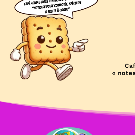
Ca
« note