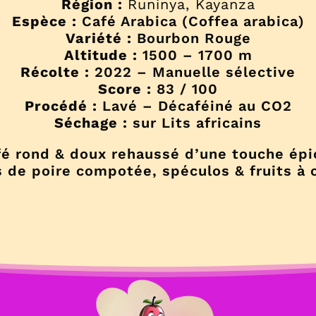
Région :
Runinya, Kayanza
Décaféiné
Espèce :
Café Arabica (Coffea arabica)
Variété :
Bourbon Rouge
Altitude :
1500 – 1700 m
Récolte :
2022 – Manuelle sélective
Score :
83 / 100
Procédé :
Lavé – Décaféiné au CO2
Séchage :
sur Lits africains
fé rond & doux rehaussé d’une touche épi
s de poire compotée, spéculos & fruits à 