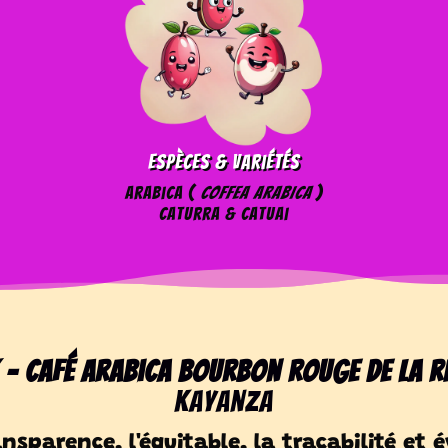
Espèces & Variétés
Arabica (
coffea arabica
)
Caturra & Catuai
K -
Café arabica
Bourbon Rouge de la r
Kayanza
ransparence, l'équitable, la traçabilité et