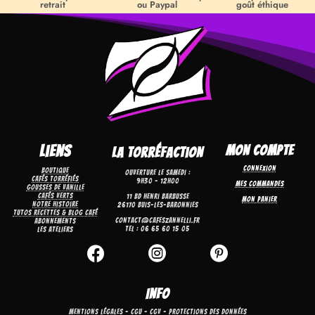
retrait
ou Paypal
goût éthique
Liens
Mon Compte
La torréfaction
Connexion
Boutique
Ouverture le samedi :
Cafés torréfiés
9h30 – 12h00
Mes commandes
Gousses de Vanille
Cafés verts
11 bd Henri Barbusse
Mon panier
Notre Histoire
26170 Buis-Les-Baronnies
Tutos recettes & Blog café
contact@cafeszannelli.fr
Abonnements
Tel : 06 65 60 15 05
Les Ateliers



Info
Mentions Légales
–
CGU
–
CGV
–
Protections Des Données